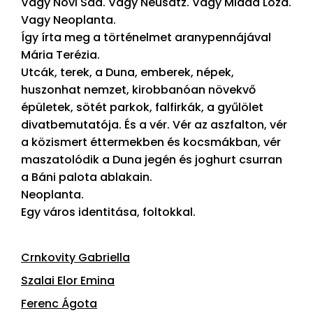
Vagy Novi Sad. Vagy Neusatz. Vagy Mlada Loza.
Vagy Neoplanta.
Így írta meg a történelmet aranypennájával
Mária Terézia.
Utcák, terek, a Duna, emberek, népek,
huszonhat nemzet, kirobbanóan növekvő
épületek, sötét parkok, falfirkák, a gyűlölet
divatbemutatója. És a vér. Vér az aszfalton, vér
a közismert éttermekben és kocsmákban, vér
maszatolódik a Duna jegén és joghurt csurran
a Báni palota ablakain.
Neoplanta.
Egy város identitása, foltokkal.
Crnkovity Gabriella
Szalai Elor Emina
Ferenc Ágota