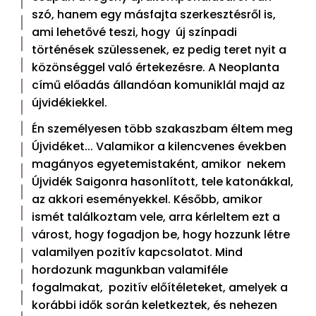
szó, hanem egy másfajta szerkesztésről is,
ami lehetővé teszi, hogy új színpadi
történések szülessenek, ez pedig teret nyit a
közönséggel való értekezésre. A Neoplanta
című előadás állandóan komuniklál majd az
újvidékiekkel.
Én személyesen több szakaszbam éltem meg
Újvidéket... Valamikor a kilencvenes években
magányos egyetemistaként, amikor nekem
Újvidék Saigonra hasonlított, tele katonákkal,
az akkori eseményekkel. Később, amikor
ismét találkoztam vele, arra kérleltem ezt a
várost, hogy fogadjon be, hogy hozzunk létre
valamilyen pozitív kapcsolatot. Mind
hordozunk magunkban valamiféle
fogalmakat, pozitív előítéleteket, amelyek a
korábbi idők során keletkeztek, és nehezen