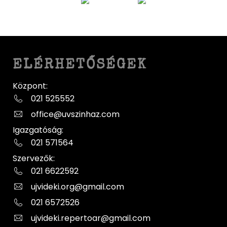
ELÉRHETŐSÉGEK
Központ:
021 525552
office@uvszinhaz.com
Igazgatóság:
021 571564
Szervezők:
021 6622592
ujvideki.org@gmail.com
021 6572526
ujvideki.repertoar@gmail.com