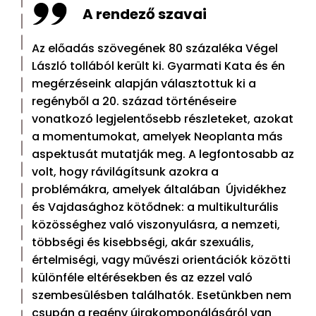
A rendező szavai
Az előadás szövegének 80 százaléka Végel
László tollából került ki. Gyarmati Kata és én
megérzéseink alapján választottuk ki a
regényből a 20. század történéseire
vonatkozó legjelentősebb részleteket, azokat
a momentumokat, amelyek Neoplanta más
aspektusát mutatják meg. A legfontosabb az
volt, hogy rávilágítsunk azokra a
problémákra, amelyek általában Újvidékhez
és Vajdasághoz kötődnek: a multikulturális
közösséghez való viszonyulásra, a nemzeti,
többségi és kisebbségi, akár szexuális,
értelmiségi, vagy művészi orientációk közötti
különféle eltérésekben és az ezzel való
szembesülésben találhatók. Esetünkben nem
csupán a regény újrakomponálásáról van