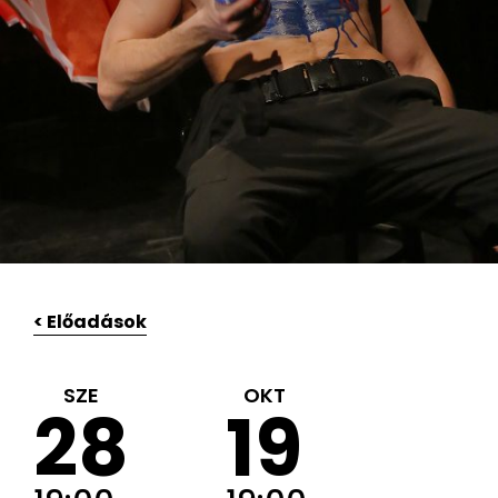
< Előadások
SZE
OKT
28
19