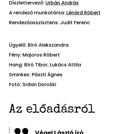
Díszlettervező:
Urbán András
A rendező munkatársa:
Lénárd Róbert
Rendezőasszisztens: Judit Ferenc
Ügyelő: Bíró Alekszandra
Fény: Majoros Róbert
Hang: Bíró Tibor, Lukács Attila
Sminkes: Pászti Ágnes
Fotó: Srđan Doroški
Az előadásról
Végel László író