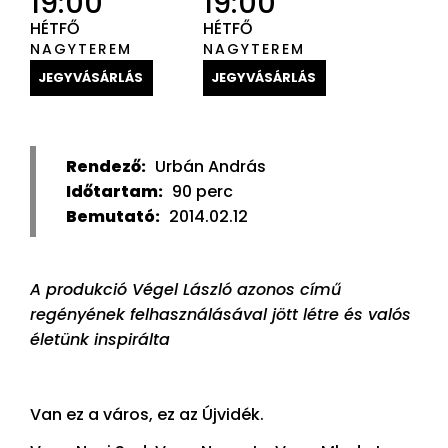
19:00
19:00
HÉTFŐ
HÉTFŐ
NAGYTEREM
NAGYTEREM
JEGYVÁSÁRLÁS
JEGYVÁSÁRLÁS
Rendező:
Urbán András
Időtartam:
90 perc
Bemutató:
2014.02.12
A produkció Végel László azonos című
regényének felhasználásával jött létre és valós
életünk inspirálta
Van ez a város, ez az Újvidék.