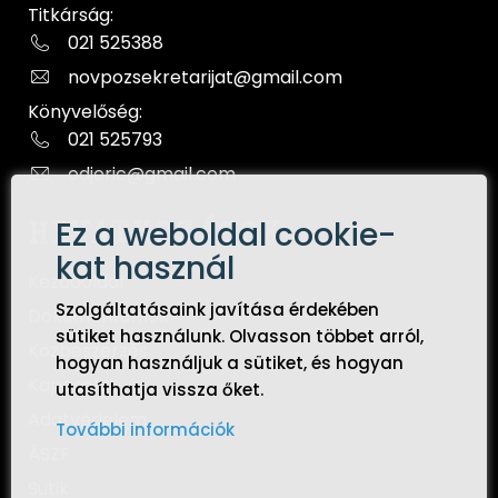
Titkárság:
021 525388
novpozsekretarijat@gmail.com
Könyvelőség:
021 525793
odjeric@gmail.com
Ez a weboldal cookie-
HIVATKOZÁSOK
kat használ
Kezdőoldal
Szolgáltatásaink javítása érdekében
Dokumentumok
sütiket használunk. Olvasson többet arról,
Közbeszerzés
hogyan használjuk a sütiket, és hogyan
Kapcsolat
utasíthatja vissza őket.
Adatvédelem
További információk
ÁSZF
Sütik