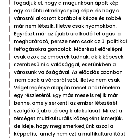
fogadjuk el, hogy a magunkban ápolt kép
egy korábbi élményanyag képe, és hogy a
városról alkotott korábbi elképzelés többé
már nem létezik. Illetve csak nyomokban.
Egyrészt már az újabb uralkodó felfogás a
meghatározó, persze nem csak az új politikai
felfogásokra gondolok. Másrészt előrelépni
csak azok az emberek tudnak, akik képesek
szembesülni a valósággal, esetünkben a
városunk valóságával. Az előadás azonban
nem csak a városról szól, illetve nem csak
Végel regénye alapján mesél a történelem
egy részletéről. Egy más mese is rejlik már
benne, amely serkenti az ember létezését
szolgáló újabb térség kialakulását. Mi ezt a
térséget multikulturális közegként ismerjük,
de ideje, hogy megismerkedjünk azzal a
képpel is, amely nem ezt a multikulturalitást