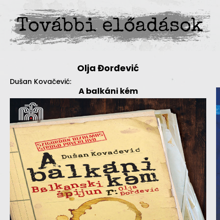
További előadások
Olja Đorđević
Dušan Kovačević:
A balkáni kém