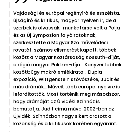
Vajdasági és európai regényíró és esszéista,
újságíró és kritikus, magyar nyelven ír, de a
szerbek is olvassák, munkatársa volt a Polja
és az Új Symposion folyóiratoknak,
szerkesztette a Magyar Szó művelődési
rovatát, számos elismerést kapott, többek
között a Magyar Köztársaság Kossuth-díját,
a régió magyar Pulitzer-díját. Könyvei többek
között: Egy makró emlékiratai, Dupla
expozíció, Wittgenstein szövőszéke, Judit és
más drámák… Műveit több európai nyelvre is
lefordították. Most történik meg másodszor,
hogy drámáját az Újvidéki Színház is
bemutatja. Judit című műve 2002-ben az
Újvidéki Színházban nagy sikert aratott a
közönség és a kritikusok körében egyaránt.