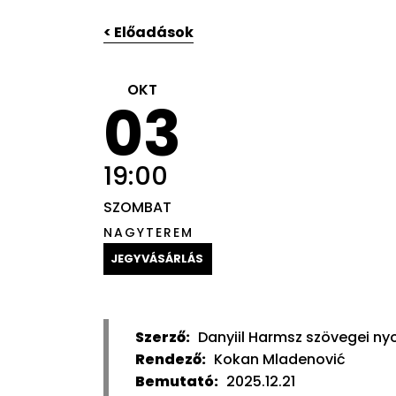
< Előadások
OKT
03
19:00
SZOMBAT
NAGYTEREM
JEGYVÁSÁRLÁS
Szerző:
Danyiil Harmsz szövegei n
Rendező:
Kokan Mladenović
Bemutató:
2025.12.21