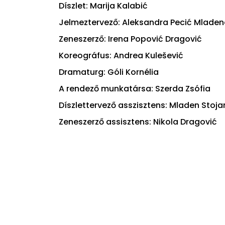
Díszlet: Marija Kalabić
Jelmeztervező: Aleksandra Pecić Mladen
Zeneszerző: Irena Popović Dragović
Koreográfus: Andrea Kulešević
Dramaturg: Góli Kornélia
A rendező munkatársa: Szerda Zsófia
Díszlettervező asszisztens: Mladen Stoja
Zeneszerző assisztens: Nikola Dragović