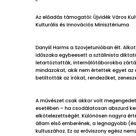
Az előadás támogatói: Újvidék Város Kul
Kulturális és Innovációs Minisztériuma
Danyiil Harms a Szovjetunióban élt. Alk
időszaka egybeesett a sztálinista diktatú
letartóztatták, internálótáborokba zárt
mindazokat, akik nem értettek egyet az u
betiltották az írókat, rendezőket, zenesze
A művészet csak akkor volt megengedett,
esetében – ha csodálatosan abszurd kere
elkötelezettségét. Különösen nagyra ért
állam első emberének, a legnagyobb (és
kultuszához. Ez az erőviszony egész nem