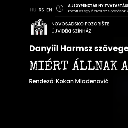
A JEGYPÉNZTÁR NYITVATARTÁSI
HU
RS
EN
között és egy órával az előadások k
NOVOSADSKO POZORIŠTE
ÚJVIDÉKI SZÍNHÁZ
Danyiil Harmsz szöveg
MIÉRT ÁLLNAK A
Rendező: Kokan Mladenović