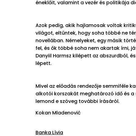
éneklőit, valamint a vezér és politikája di
Azok pedig, akik hajlamosak voltak kritik
világot, eltűntek, hogy soha többé ne té
novellában. Némelyeket, egy másik tört
fel, és ők többé soha nem akartak írni, j
Danyiil Harmsz kilépett az abszurdból, 
lépett.
Mivel az előadás rendezője semmiféle k
alkotói korszakát meghatározó idő és a s
lemond e szöveg további írásáról.
Kokan Mladenović
Banka Lívia