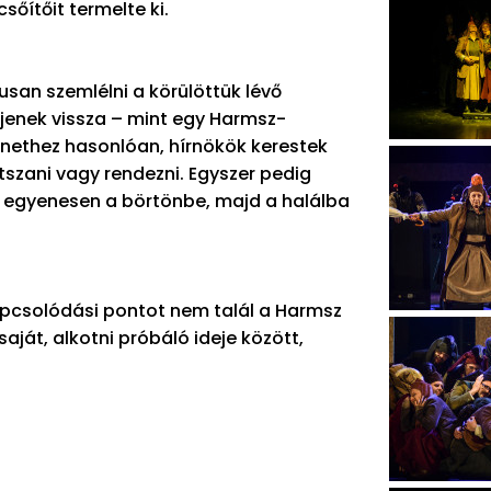
csőítőit termelte ki.
usan szemlélni a körülöttük lévő
rjenek vissza – mint egy Harmsz-
énethez hasonlóan, hírnökök kerestek
átszani vagy rendezni. Egyszer pedig
és egyenesen a börtönbe, majd a halálba
apcsolódási pontot nem talál a Harmsz
aját, alkotni próbáló ideje között,