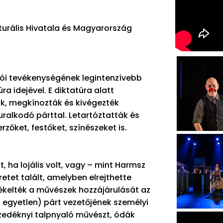
turális Hivatala és Magyarország
otói tevékenységének legintenzívebb
ra idejével. E diktatúra alatt
ák, megkínozták és kivégezték
ralkodó párttal. Letartóztatták és
rzőket, festőket, színészeket is.
 ha lojális volt, vagy – mint Harmsz
tet talált, amelyben elrejthette
ékelték a művészek hozzájárulását az
 egyetlen) párt vezetőjének személyi
zedéknyi talpnyaló művészt, ódák