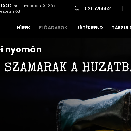
 IDEJE
munkanapokon 10-12 óra
021 525552
ezdete előtt
HÍREK
ELŐADÁSOK
JÁTÉKREND
TÁRSUL
ei nyomán
 SZAMARAK A HUZATB