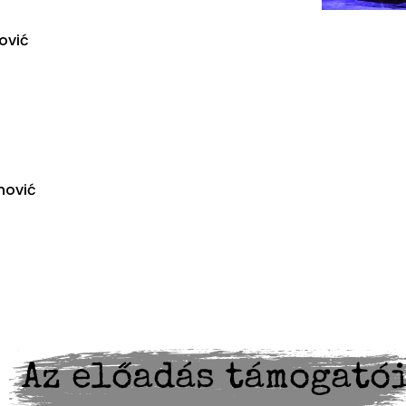
ović
nović
Az előadás támogató