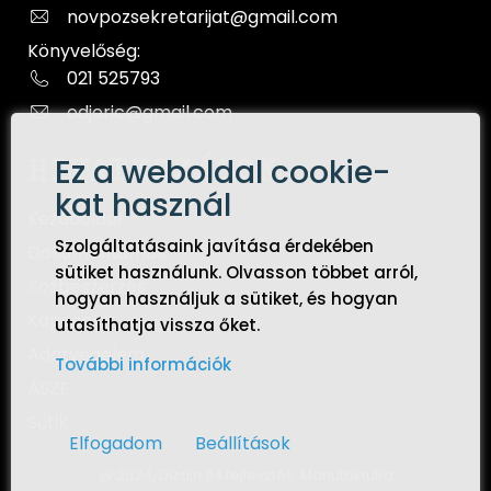
novpozsekretarijat@gmail.com
Könyvelőség:
021 525793
odjeric@gmail.com
Ez a weboldal cookie-
HIVATKOZÁSOK
kat használ
Kezdőoldal
Szolgáltatásaink javítása érdekében
Dokumentumok
sütiket használunk. Olvasson többet arról,
Közbeszerzés
hogyan használjuk a sütiket, és hogyan
Kapcsolat
utasíthatja vissza őket.
Adatvédelem
További információk
ÁSZF
Sütik
Elfogadom
Beállítások
@ 2024, Dizájn és fejlesztés:
ManufaktuRa