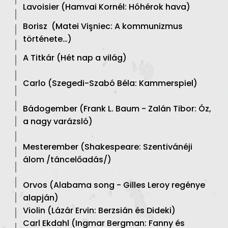
Lavoisier (Hamvai Kornél: Hóhérok hava)
Borisz (Matei Vişniec: A kommunizmus
története…)
A Titkár (Hét nap a világ)
Carlo (Szegedi-Szabó Béla: Kammerspiel)
Bádogember (Frank L. Baum - Zalán Tibor: Óz,
a nagy varázsló)
Mesterember (Shakespeare: Szentivánéji
álom /táncelőadás/)
Orvos (Alabama song - Gilles Leroy regénye
alapján)
Violin (Lázár Ervin: Berzsián és Dideki)
Carl Ekdahl (Ingmar Bergman: Fanny és