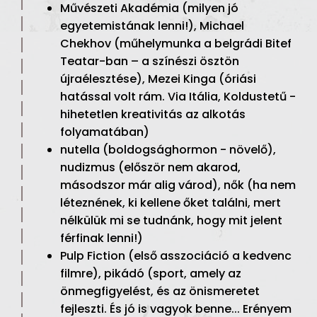
Művészeti Akadémia (milyen jó
egyetemistának lenni!), Michael
Chekhov (műhelymunka a belgrádi Bitef
Teatar-ban – a színészi ösztön
újraélesztése), Mezei Kinga (óriási
hatással volt rám. Via Itália, Koldustetű -
hihetetlen kreativitás az alkotás
folyamatában)
nutella (boldogsághormon - növelő),
nudizmus (először nem akarod,
másodszor már alig várod), nők (ha nem
léteznének, ki kellene őket találni, mert
nélkülük mi se tudnánk, hogy mit jelent
férfinak lenni!)
Pulp Fiction (első asszociáció a kedvenc
filmre), pikádó (sport, amely az
önmegfigyelést, és az önismeretet
fejleszti. És jó is vagyok benne... Erényem