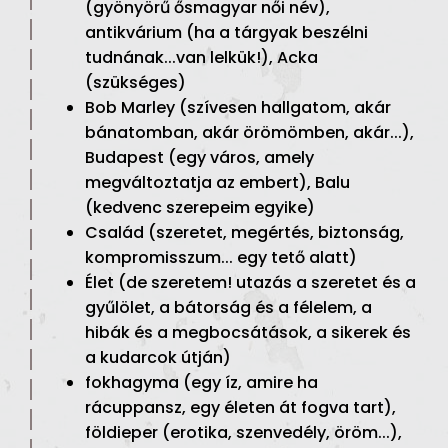
(gyönyörű ősmagyar női név),
antikvárium (ha a tárgyak beszélni
tudnának...van lelkük!), Acka
(szükséges)
Bob Marley (szívesen hallgatom, akár
bánatomban, akár örömömben, akár...),
Budapest (egy város, amely
megváltoztatja az embert), Balu
(kedvenc szerepeim egyike)
Család (szeretet, megértés, biztonság,
kompromisszum... egy tető alatt)
Élet (de szeretem! utazás a szeretet és a
gyűlölet, a bátorság és a félelem, a
hibák és a megbocsátások, a sikerek és
a kudarcok útján)
fokhagyma (egy íz, amire ha
rácuppansz, egy életen át fogva tart),
földieper (erotika, szenvedély, öröm...),