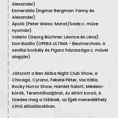
Alexander)
Esmeralda (Ingmar Bergman: Fanny és
Alexander)
Ápoló (Peter Weiss: Marat/Sade c. műve
nyomán)
Valerio (Georg Büchner: Leonce és Léna)
Don Bazilio (OPERA ULTIMA - Beumarchais: A
sevillai borbély és Figaro házassága c. művei
alapján)
Játszott a Ben Akiba Night Club Show, a
Chicago, Cyrano, Fekete Péter, Via Itália,
Rocky Horror Show, Hamlet halott, Médeia-
körök, Teremtőhadjárat, Az eltört korsó, A
tizedes meg a többiek, az Éjjeli menedékhely
című előadásokban.