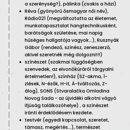
a szerénység?), pálinka (csakis a házi)
Réva (gyönyörű ősmagyar női név),
Rádio021 (megváltoztatta az életemet,
munkatapasztalat hangtechnikusként,
barátságok születése, mai napig
hűséges hallgatója vagyok...), Rusznyák
Gábor (rendező, színész, zeneszerző,
akivel szeretnék még dolgozni!!!)
színészet (szakmai függőségben
szenvedek, az elvonókúráról tárgyalni
értelmetlen!), színház (SZ-akma, Í-
zlések, N-ézők, H-it, Á-tváltozás, Z-
álog), SONS (Stvaralačka Omladina
Novog Sada - az újvidéki alkotni vágyó
ifjúság találkozóhelye) , a színészet
iránti érdeklődésem kezdete.
testvér (egyedi kapcsolat, szeretet,
támasz, megértés...), természet