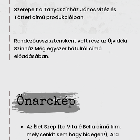
Szerepelt a Tanyaszínház János vitéz és
Tótferi című produkcióiban.
Rendezőasszisztensként vett rész az Újvidéki
Színház Még egyszer hátulról című
előadásában.
Önarckép
Az Élet Szép (La Vita é Bella című film,
mely senkit sem hagy hidegen!), Ara