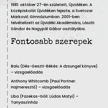
1981. október 27-én született, Újvidéken. A
középiskolát Újvidéken fejezte, a Svetozar
Marković Gimnáziumban. 2001-ben
felvételizett az Újvidéki Akadémiára, László
Sándor és Nagypál Gábor osztályába.
Fontosabb szerepek
Balu (Dés-Geszti-Békés: A dzsungel könyve)
– vizsgaelőadás
Anthony Whitcomb (Paul Portner:
Hajmeresztő) – vizsgaelőadás
Liba (Fazekas-Góli: Lúdas Matyi) –
Tanyaszínház