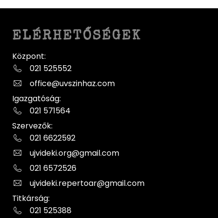
ELÉRHETŐSÉGEK
Központ:
021 525552
office@uvszinhaz.com
Igazgatóság:
021 571564
Szervezők:
021 6622592
ujvideki.org@gmail.com
021 6572526
ujvideki.repertoar@gmail.com
Titkárság:
021 525388