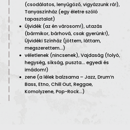
(csodálatos, lenyűgöző, vigyázzunk rá!),
Tanyaszínház (egy életre szóló
tapasztalat)
Újvidék (az én városom!), utazás
(bármikor, bárhová, csak gyerünk!),
Újvidéki Színház (jöttem, láttam,
megszerettem...)
véletlenek (nincsenek), Vajdaság (folyó,
hegység, síkság, puszta... egyedi és
imádom!)
zene (a lélek balzsama – Jazz, Drum’n
Bass, Etno, Chill Out, Reggae,
Komolyzene, Pop-Rock...)