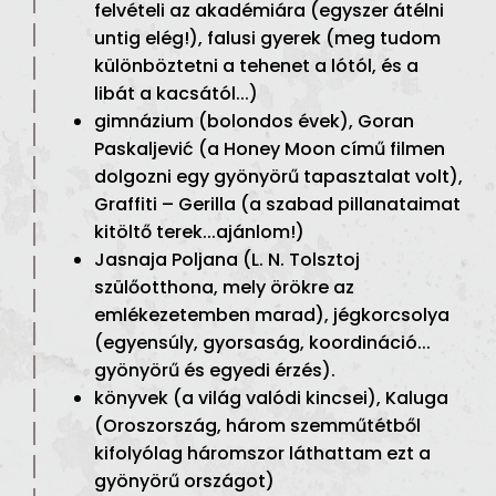
felvételi az akadémiára (egyszer átélni
untig elég!), falusi gyerek (meg tudom
különböztetni a tehenet a lótól, és a
libát a kacsától...)
gimnázium (bolondos évek), Goran
Paskaljević (a Honey Moon című filmen
dolgozni egy gyönyörű tapasztalat volt),
Graffiti – Gerilla (a szabad pillanataimat
kitöltő terek...ajánlom!)
Jasnaja Poljana (L. N. Tolsztoj
szülőotthona, mely örökre az
emlékezetemben marad), jégkorcsolya
(egyensúly, gyorsaság, koordináció...
gyönyörű és egyedi érzés).
könyvek (a világ valódi kincsei), Kaluga
(Oroszország, három szemműtétből
kifolyólag háromszor láthattam ezt a
gyönyörű országot)