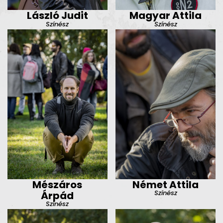
László Judit
Magyar Attila
Színész
Színész
Mészáros
Német Attila
Színész
Árpád
Színész