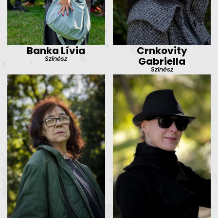
Banka Lívia
Crnkovity
Színész
Gabriella
Színész