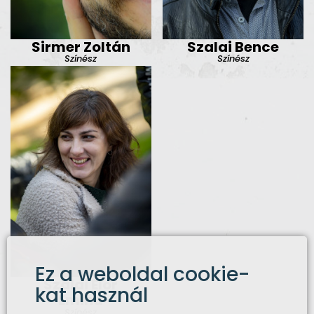
Sirmer Zoltán
Szalai Bence
Színész
Színész
Ez a weboldal cookie-
Szalai Elor
kat használ
Emina
Színész