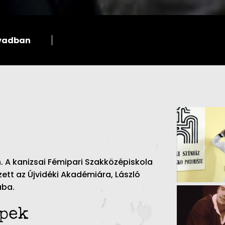
évadban
n. A kanizsai Fémipari Szakközépiskola
zett az Újvidéki Akadémiára, László
ába.
epek