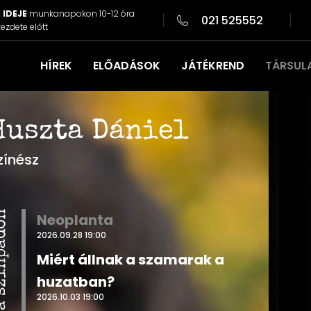
 IDEJE
munkanapokon 10-12 óra
021 525552
ezdete előtt
HÍREK
ELŐADÁSOK
JÁTÉKREND
TÁRSUL
Huszta Dániel
zínész
Neoplanta
2026.09.28 19:00
Miért állnak a szamarak a
huzatban?
2026.10.03 19:00