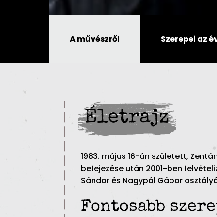
A művészről
Szerepei az 
Életrajz
1983. május 16-án született, Zentá
befejezése után 2001-ben felvételi
Sándor és Nagypál Gábor osztály
Fontosabb szer