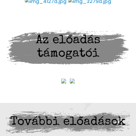
Az előadás
támogatói
További előadások