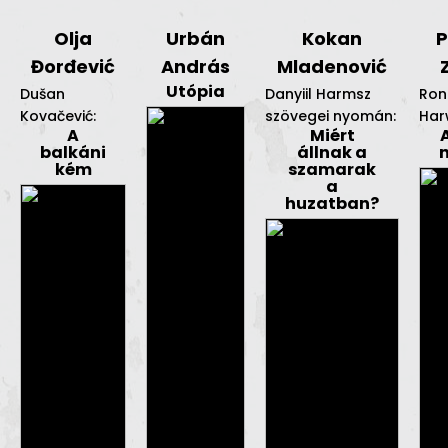
Olja
Urbán
Kokan
P
Đorđević
András
Mladenović
Utópia
Dušan
Danyiil Harmsz
Ron
Kovačević:
szövegei nyomán:
Har
A
Miért
balkáni
állnak a
kém
szamarak
a
huzatban?