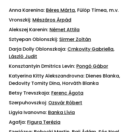
Anna Karenina:
Béres Márta
, Fülöp Tímea, m.v.
Vronszkij:
Mészáros Árpád
Alekszej Karenin:
Német Attila
Sztyepan Oblonszkij:
Sirmer Zoltán
Darja Dolly Oblonszkaja:
Crnkovity Gabriella
,
László Judit
Konsztantyin Dmitrics Levin:
Pongó Gábor
Katyerina Kitty Alekszandrovna: Dienes Blanka,
Dedovity Tomity Dina, Horváth Blanka
Betsy Trevszkaja:
Ferenc Ágota
Szerpuhovszkoj:
Ozsvár Róbert
Ligyia Ivanovna:
Banka Lívia
Agafja:
Figura Terézia
Szerjózsa: Bohocki Martin, Baji Ádám, Sós Noel