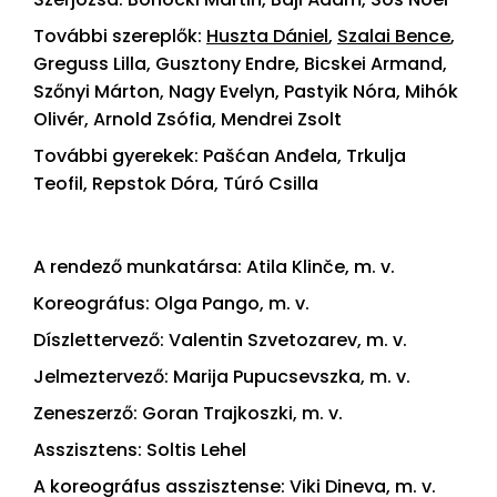
További szereplők:
Huszta Dániel
,
Szalai Bence
,
Greguss Lilla, Gusztony Endre, Bicskei Armand,
Szőnyi Márton, Nagy Evelyn, Pastyik Nóra, Mihók
Olivér, Arnold Zsófia, Mendrei Zsolt
További gyerekek: Pašćan Anđela, Trkulja
Teofil, Repstok Dóra, Túró Csilla
A rendező munkatársa: Atila Klinče, m. v.
Koreográfus: Olga Pango, m. v.
Díszlettervező: Valentin Szvetozarev, m. v.
Jelmeztervező: Marija Pupucsevszka, m. v.
Zeneszerző: Goran Trajkoszki, m. v.
Asszisztens: Soltis Lehel
A koreográfus asszisztense: Viki Dineva, m. v.