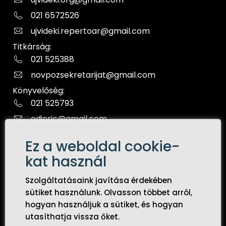
021 6572526
ujvideki.repertoar@gmail.com
Titkárság:
021 525388
novpozsekretarijat@gmail.com
Könyvelőség:
021 525793
odjeric@gmail.com
Ez a weboldal cookie-
HIVATKOZÁSOK
kat használ
Kezdőoldal
Szolgáltatásaink javítása érdekében
Dokumentumok
sütiket használunk. Olvasson többet arról,
Közbeszerzés
hogyan használjuk a sütiket, és hogyan
Kapcsolat
utasíthatja vissza őket.