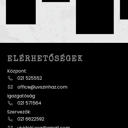
ELÉRHETŐSÉGEK
Központ:
021 525552
office@uvszinhaz.com
Igazgatóság:
021 571564
Szervezők:
021 6622592
ujvideki.org@gmail.com