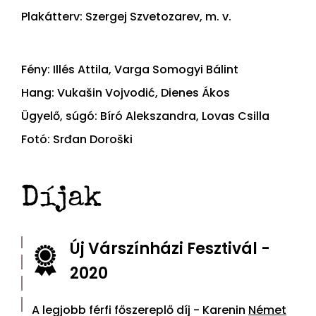
Plakátterv: Szergej Szvetozarev, m. v.
Fény: Illés Attila, Varga Somogyi Bálint
Hang: Vukašin Vojvodić, Dienes Ákos
Ügyelő, súgó: Bíró Alekszandra, Lovas Csilla
Fotó: Srđan Doroški
Díjak
Új Várszínházi Fesztivál -
2020
A legjobb férfi főszereplő díj - Karenin
Német