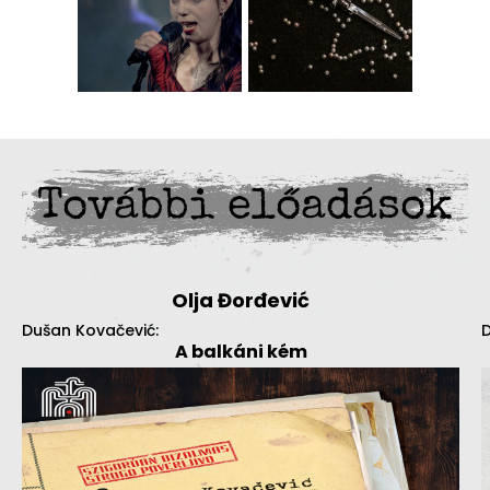
További előadások
Olja Đorđević
Dušan Kovačević:
D
A balkáni kém