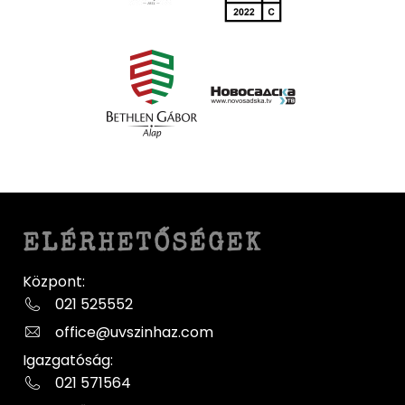
ELÉRHETŐSÉGEK
Központ:
021 525552
office@uvszinhaz.com
Igazgatóság:
021 571564