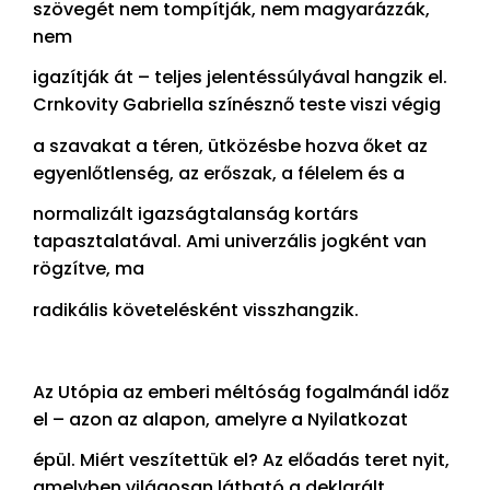
szövegét nem tompítják, nem magyarázzák,
nem
igazítják át – teljes jelentéssúlyával hangzik el.
Crnkovity Gabriella színésznő teste viszi végig
a szavakat a téren, ütközésbe hozva őket az
egyenlőtlenség, az erőszak, a félelem és a
normalizált igazságtalanság kortárs
tapasztalatával. Ami univerzális jogként van
rögzítve, ma
radikális követelésként visszhangzik.
Az Utópia az emberi méltóság fogalmánál időz
el – azon az alapon, amelyre a Nyilatkozat
épül. Miért veszítettük el? Az előadás teret nyit,
amelyben világosan látható a deklarált