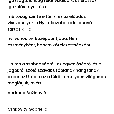
igazságtalanság relativizálódik, az erőszak
igazolást nyer, és a
méltóság szinte eltűnik, ez az előadás
visszahelyezi a Nyilatkozatot oda, ahová
tartozik – a
nyilvános tér középpontjába. Nem
eszményként, hanem kötelezettségként.
Ha ma a szabadságról, az egyenlőségről és a
jogokról szóló szavak utópiának hangzanak,
akkor az Utópia az a tükör, amelyben világosan
meglátjuk, miért.
Vedrana Božinović
Crnkovity Gabriella