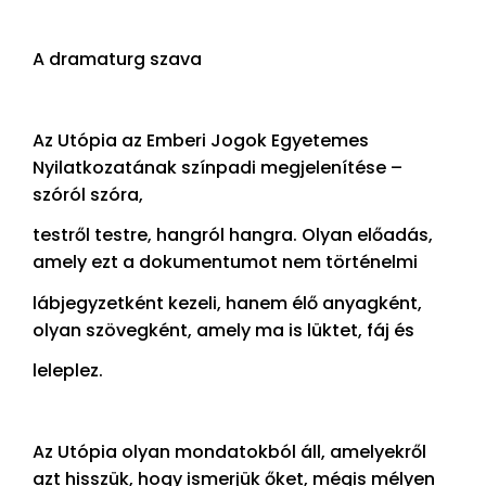
A dramaturg szava
Az Utópia az Emberi Jogok Egyetemes
Nyilatkozatának színpadi megjelenítése –
szóról szóra,
testről testre, hangról hangra. Olyan előadás,
amely ezt a dokumentumot nem történelmi
lábjegyzetként kezeli, hanem élő anyagként,
olyan szövegként, amely ma is lüktet, fáj és
leleplez.
Az Utópia olyan mondatokból áll, amelyekről
azt hisszük, hogy ismerjük őket, mégis mélyen