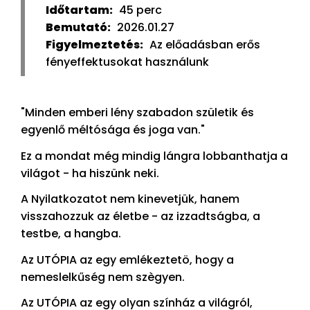
Időtartam:
45 perc
Bemutató:
2026.01.27
Figyelmeztetés:
Az előadásban erős
fényeffektusokat használunk
"Minden emberi lény szabadon születik és
egyenlő méltósága és joga van."
Ez a mondat még mindig lángra lobbanthatja a
világot - ha hiszünk neki.
A Nyilatkozatot nem kinevetjük, hanem
visszahozzuk az életbe - az izzadtságba, a
testbe, a hangba.
Az UTÓPIA az egy emlékeztetö, hogy a
nemeslelkűség nem szègyen.
Az UTÓPIA az egy olyan színház a világról,