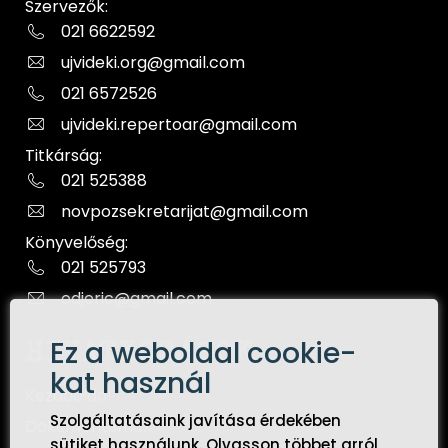
Szervezők:
021 6622592
ujvideki.org@gmail.com
021 6572526
ujvideki.repertoar@gmail.com
Titkárság:
021 525388
novpozsekretarijat@gmail.com
Könyvelőség:
021 525793
odjeric@gmail.com
Ez a weboldal cookie-
HIVATKOZÁSOK
kat használ
Kezdőoldal
Szolgáltatásaink javítása érdekében
Dokumentumok
sütiket használunk. Olvasson többet arról,