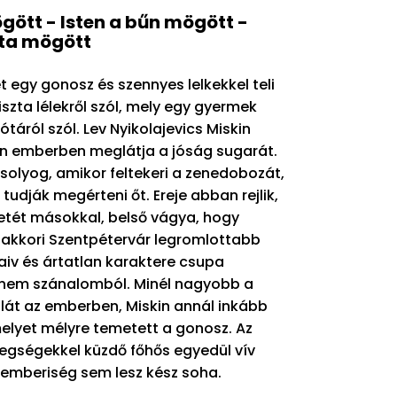
gött - Isten a bűn mögött -
óta mögött
 egy gonosz és szennyes lelkekkel teli
tiszta lélekről szól, mely egy gyermek
ótáról szól. Lev Nyikolajevics Miskin
n emberben meglátja a jóság sugarát.
mosolyog, amikor feltekeri a zenedobozát,
udják megérteni őt. Ereje abban rejlik,
etét másokkal, belső vágya, hogy
 akkori Szentpétervár legromlottabb
naiv és ártatlan karaktere csupa
anem szánalomból. Minél nagyobb a
lát az emberben, Miskin annál inkább
melyet mélyre temetett a gonosz. Az
egségekkel küzdő főhős egyedül vív
 emberiség sem lesz kész soha.