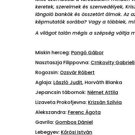
keretek, szerelmek és szenvedélyek, Kris
lángoló bankók és összetört álmok. Az az
képmutatók sorába? Vagy a többiek, 
A világot talán mégis a szépség váltja
Miskin herceg:
Pongó Gábor
Nasztaszja Filippovna:
Crnkovity Gabriel
Rogozsin:
Ozsvár Róbert
Aglaja:
László Judit
, Horváth Blanka
Jepancsin tábornok:
Német Attila
Lizaveta Prokofjevna:
Krizsán Szilvia
Alekszandra:
Ferenc Ágota
Gavrila:
Gombos Dániel
Lebegyev:
Kőrösi István