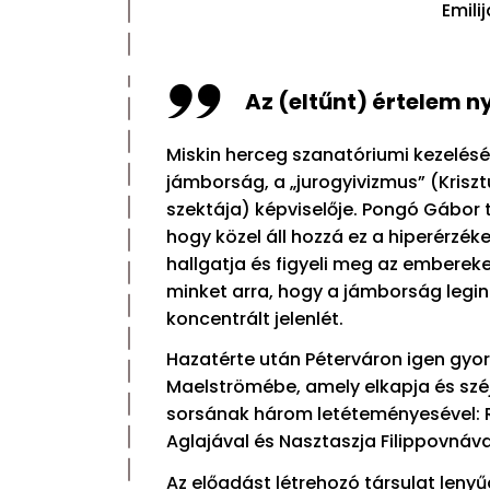
Emili
Az (eltűnt) értelem
Miskin herceg szanatóriumi kezelésé
jámborság, a „jurogyivizmus” (Kriszt
szektája) képviselője. Pongó Gábor 
hogy közel áll hozzá ez a hiperérzé
hallgatja és figyeli meg az embereke
minket arra, hogy a jámborság legin
koncentrált jelenlét.
Hazatérte után Péterváron igen gyo
Maelströmébe, amely elkapja és szé
sorsának három letéteményesével: R
Aglajával és Nasztaszja Filippovnáva
Az előadást létrehozó társulat lenyűg