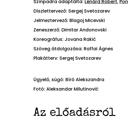
Színpadra adaptálta:
Lénárd Róbert
,
Pon
Díszlettervező: Sergej Svetozarev
Jelmeztervező: Blagoj Micevski
Zeneszerző: Dimitar Andonovski
Koreográfus: Jovana Rakić
Szöveg átdolgozása: Raffai Ágnes
Plakátterv: Sergej Svetozarev
Ügyelő, súgó: Bíró Alekszandra
Fotó: Aleksandar Milutinović
Az előadásról