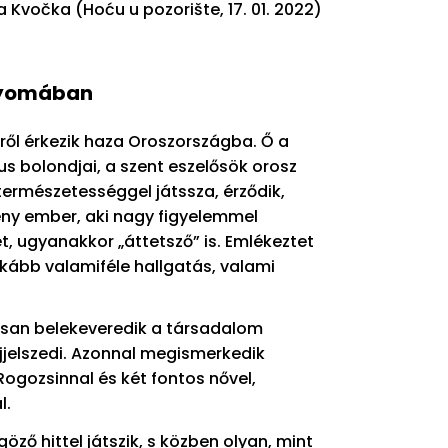
ja Kvočka (Hoću u pozorište, 17. 01. 2022)
 nyomában
ről érkezik haza Oroszországba. Ő a
us bolondjai, a szent eszelősök orosz
természetességgel játssza, érződik,
keny ember, aki nagy figyelemmel
t, ugyanakkor „áttetsző” is. Emlékeztet
kább valamiféle hallgatás, valami
rsan belekeveredik a társadalom
jjelszedi. Azonnal megismerkedik
ogozsinnal és két fontos nővel,
l.
öző hittel játszik, s közben olyan, mint