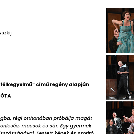
szkij
 félkegyelmű” című regény alapján
IÓTA
zágba, régi otthonában próbálja magát
aszonlesés, mocsok és sár. Egy gyermek
szásságával. Festett képek és szorító