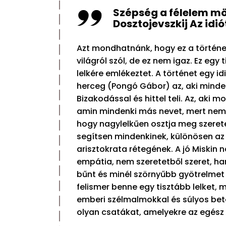
Szépség a félelem mö
Dosztojevszkij Az idi
Azt mondhatnánk, hogy ez a történet
világról szól, de ez nem igaz. Ez egy 
lelkére emlékeztet. A történet egy idi
herceg (Pongó Gábor) az, aki minde
Bizakodással és hittel teli. Az, aki 
amin mindenki más nevet, mert nem t
hogy nagylelkűen osztja meg szeret
segítsen mindenkinek, különösen az
arisztokrata rétegének. A jó Miskin 
empátia, nem szeretetből szeret, h
bűnt és minél szörnyűbb gyötrelmet 
felismer benne egy tisztább lelket, 
emberi szélmalmokkal és súlyos bet
olyan csatákat, amelyekre az egész