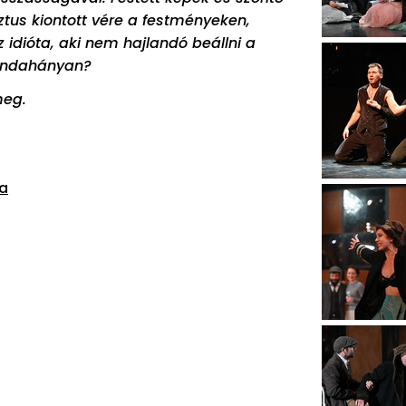
ztus kiontott vére a festményeken,
 idióta, aki nem hajlandó beállni a
mindahányan?
 meg.
la