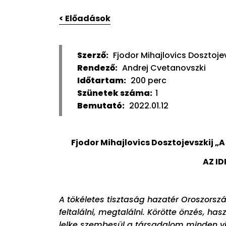
< Előadások
Szerző:
Fjodor Mihajlovics Dosztojev
Rendező:
Andrej Cvetanovszki
Időtartam:
200 perc
Szünetek száma:
1
Bemutató:
2022.01.12
Fjodor Mihajlovics Dosztojevszkij
„A
AZ ID
A tökéletes tisztaság hazatér Oroszors
feltalálni, megtalálni. Körötte önzés, h
lelke szembesül a társadalom minden vis