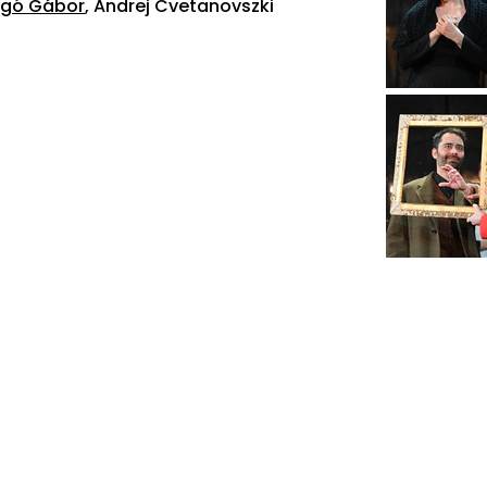
gó Gábor
, Andrej Cvetanovszki