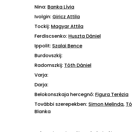
Nina:
Banka Lívia
Ivolgin:
Giricz Attila
Tockij:
Magyar Attila
Ferdiscsenko:
Huszta Dániel
Ippolit:
Szalai Bence
Burdovszkij:
Radomszkij:
Tóth Dániel
Varja:
Darja:
Belokonszkaja hercegnő:
Figura Terézia
További szerepekben:
Simon Melinda
,
Tó
Blanka