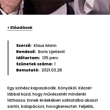
< Előadások
Szerző:
Klaus Mann
Rendező:
Boris Liješević
Időtartam:
135 perc
Szünetek száma:
1
Bemutató:
2021.03.28
Egy színész kapaszkodik. Könyököl. Kézzel-
lábbal küzd, hogy művészetét mindenki
láthassa. Ennek érdekében sziklafalba akaszt
sarlót, kalapácsot, horogkeresztet. Feljebb,