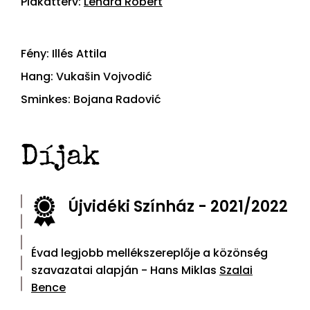
Plakátterv:
Lénárd Róbert
Fény: Illés Attila
Hang: Vukašin Vojvodić
Sminkes: Bojana Radović
Díjak
Újvidéki Színház - 2021/2022
Évad legjobb mellékszereplője a közönség
szavazatai alapján - Hans Miklas
Szalai
Bence