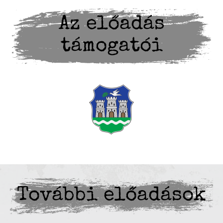
Az előadás
támogatói
További előadások