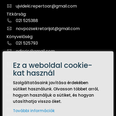
ujvideki.repertoar@gmail.com
Titkárság:
021 525388
novpozsekretarijat@gmail.com
Könyvelőség:
021 525793
odjeric@gmail.com
Ez a weboldal cookie-
HIVATKOZÁSOK
kat használ
Kezdőoldal
Szolgáltatásaink javítása érdekében
Dokumentumok
sütiket használunk. Olvasson többet arról,
Közbeszerzés
hogyan használjuk a sütiket, és hogyan
Kapcsolat
utasíthatja vissza őket.
Adatvédelem
További információk