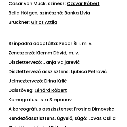
Cäsar von Muck, színész:
Ozsvár Róbert
Bella Höfgen, színésznő:
Banka Lívia
Bruckner:
Giricz Attila
Színpadra adaptálta: Fedor Šili, m. v.
Zeneszerző: Klemm Dávid, m. v.
Díszlettervező: Janja Valjarević
Díszlettervező asszisztens: Ljubica Petrović
Jelmeztervező: Drina Krlić
Dalszöveg:
Lénárd Róbert
Koreográfus: Ista Stepanov
A koreográfus asszisztense: Frosina Dimovska
Rendezőasszisztens, ügyelő, súgó: Lovas Csilla