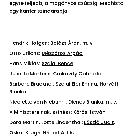
egyre feljebb, a magányos csúcsig. Mephisto -
egy karrier színdarabja.
Hendrik Höfgen: Balázs Áron, m. v.
Otto Urlichs:
Mészáros Árpád
Hans Miklas:
Szalai Bence
Juliette Martens:
Crnkovity Gabriella
Barbara Bruckner:
Szalai Elor Emina
, Horváth
Blanka
Nicolette von Niebuhr: , Dienes Blanka, m. v.
A Miniszterelnök, színész:
Kőrösi István
Dora Martin, Lotte Lindenthal:
László Judit
,
Oskar Kroge:
Német Attila