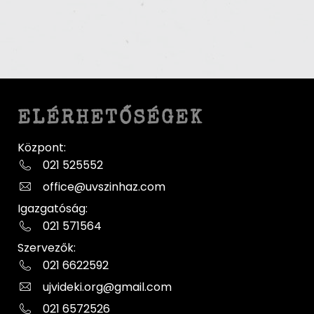
ELÉRHETŐSÉGEK
Központ:
021 525552
office@uvszinhaz.com
Igazgatóság:
021 571564
Szervezők:
021 6622592
ujvideki.org@gmail.com
021 6572526